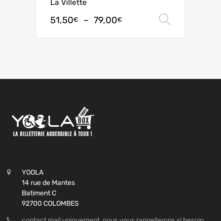
La Villette
51,50
–
79,00
Choix de
€
€
YOOLA
14 rue de Mantes
Batiment C
92700 COLOMBES
contact mail uniquement, nous vous rappellerons si besoin