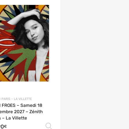
 PARIS – LA VILLETTE
 FROES – Samedi 18
embre 2027 – Zénith
 – La Villette
90
Choix des options
€