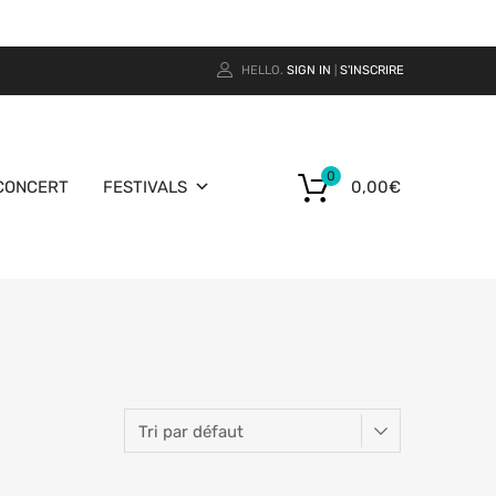
HELLO.
SIGN IN
S'INSCRIRE
|
0
CONCERT
FESTIVALS
0,00
€