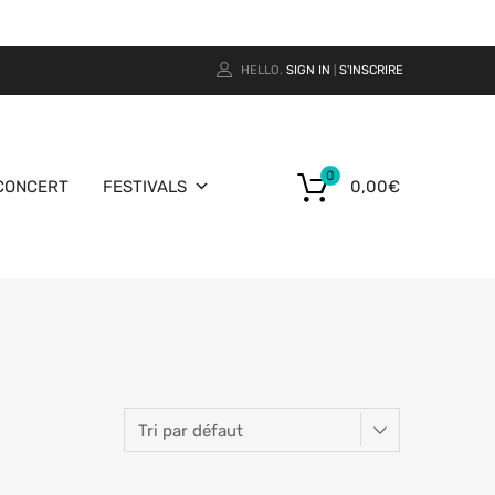
HELLO.
SIGN IN
S'INSCRIRE
|
0
CONCERT
FESTIVALS
0,00
€