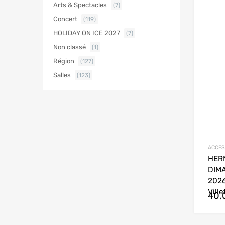
Arts & Spectacles
(7)
Concert
(119)
HOLIDAY ON ICE 2027
(7)
Non classé
(1)
Région
(127)
Salles
(123)
ACCES
HER
DIM
2026
Ville
40,