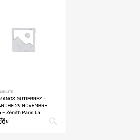
SIBILITÉ
MANOS GUTIERREZ –
ANCHE 29 NOVEMBRE
 – Zénith Paris La
tte
00
Choix des options
€