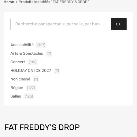
Home
Produits identifiés “FAT FREDDY'S DROP”
OK
Accessibilité
(127)
Arts & Spectacles
(7)
Concert
(119)
HOLIDAY ON ICE 2027
(7)
Non classé
(1)
Région
(127)
Salles
(123)
FAT FREDDY'S DROP