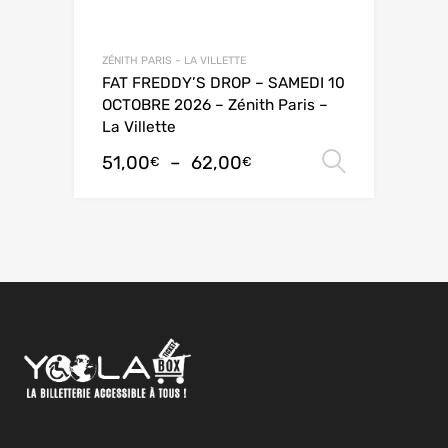
ZÉNITH PARIS – LA VILLETTE
FAT FREDDY’S DROP – SAMEDI 10
OCTOBRE 2026 – Zénith Paris –
La Villette
51,00
–
62,00
Choix de
€
€