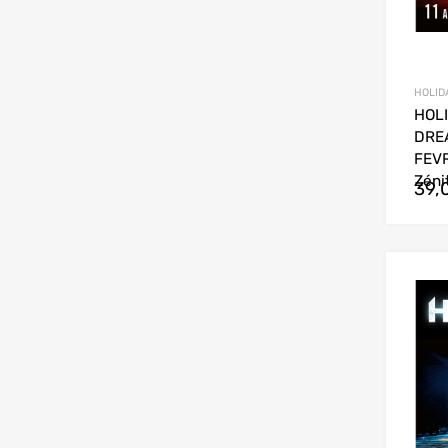
HOLIDA
HOLI
DRE
FEVR
Zéni
39,