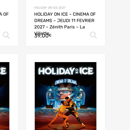
HOLIDAY ON ICE 2027
A OF
HOLIDAY ON ICE – CINEMA OF
DREAMS – JEUDI 11 FEVRIER
2027 – Zénith Paris – La
Villette
39,00
Choix des options
Choix des
€