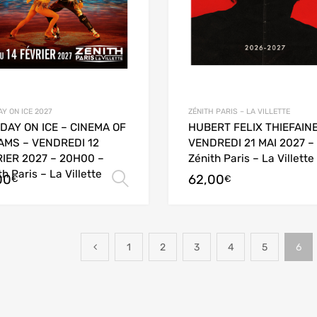
Y ON ICE 2027
ZÉNITH PARIS – LA VILLETTE
DAY ON ICE – CINEMA OF
HUBERT FELIX THIEFAINE
AMS – VENDREDI 12
VENDREDI 21 MAI 2027 –
IER 2027 – 20H00 –
Zénith Paris – La Villette
th Paris – La Villette
00
62,00
Choix des options
€
€
1
2
3
4
5
6