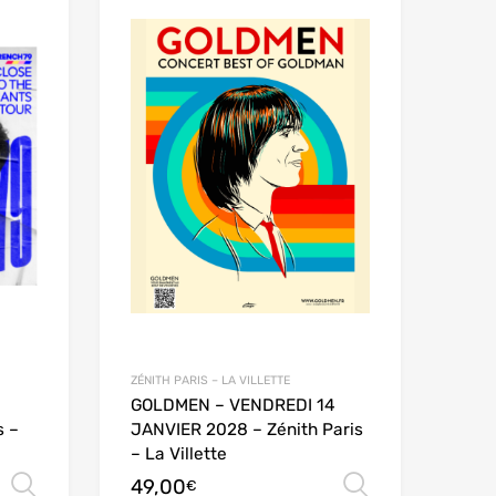
ZÉNITH PARIS – LA VILLETTE
GOLDMEN – VENDREDI 14
s –
JANVIER 2028 – Zénith Paris
– La Villette
49,00
Choix des options
Choix des
€