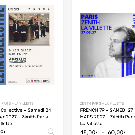
 PARIS – LA VILLETTE
ZÉNITH PARIS – LA VILLETTE
 Collective – Samedi 24
FRENCH 79 – SAMEDI 27
ier 2027 – Zénith Paris –
MARS 2027 – Zénith Pari
llette
La Villette
59
45,00
–
60,00
Choix des options
€
€
€