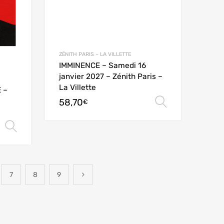
ZÉNITH PARIS – LA VILLETTE
IMMINENCE – Samedi 16
janvier 2027 – Zénith Paris –
La Villette
 –
58,70
Choix des
€
Choix des options
7
8
9