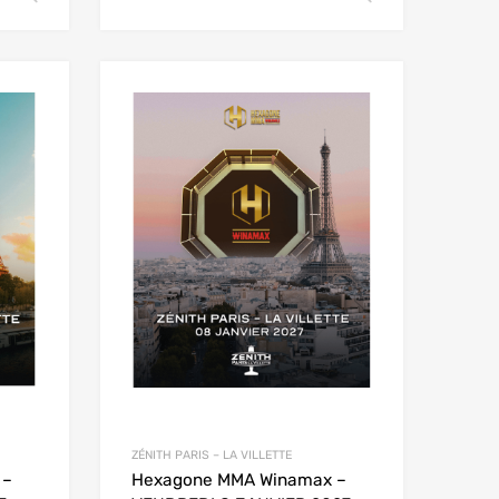
ZÉNITH PARIS – LA VILLETTE
 –
Hexagone MMA Winamax –