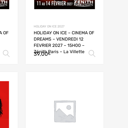
HOLIDAY ON ICE 2027
A OF
HOLIDAY ON ICE – CINEMA OF
DREAMS – VENDREDI 12
FEVRIER 2027 – 15H00 –
Zénith Paris – La Villette
39,00
Choix des options
Choix des
€