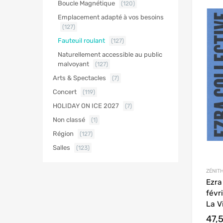
Boucle Magnétique
(120)
Emplacement adapté à vos besoins
(127)
Fauteuil roulant
(127)
Naturellement accessible au public
malvoyant
(127)
Arts & Spectacles
(7)
Concert
(119)
HOLIDAY ON ICE 2027
(7)
Non classé
(1)
Région
(127)
Salles
(123)
ZÉNITH
Ezra
févr
La Vi
47,