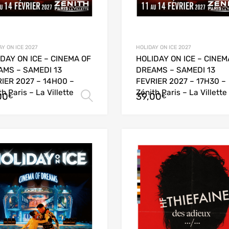
Y ON ICE 2027
HOLIDAY ON ICE 2027
DAY ON ICE – CINEMA OF
HOLIDAY ON ICE – CINEM
AMS – SAMEDI 13
DREAMS – SAMEDI 13
IER 2027 – 14H00 –
FEVRIER 2027 – 17H30 –
th Paris – La Villette
Zénith Paris – La Villette
00
39,00
Choix des options
€
€