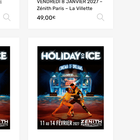
E
VENDREDI 8 JANVIER 2027 –
Zénith Paris – La Villette
49,00
Choix des options
Choix des
€