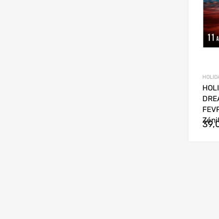
HOLIDA
HOLI
DRE
FEVR
Zéni
39,