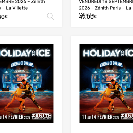
MBRE 2026 – Zénith
VENDREDI 18 SEPTEMBR
 – La Villette
2026 – Zénith Paris – La
Villette
40
49,00
Choix des options
€
€