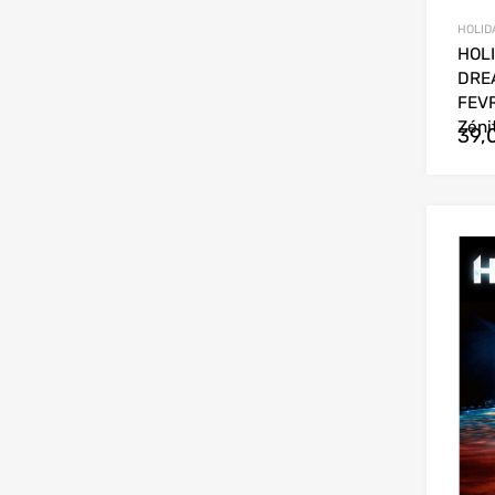
HOLIDA
HOLI
DRE
FEVR
Zéni
39,