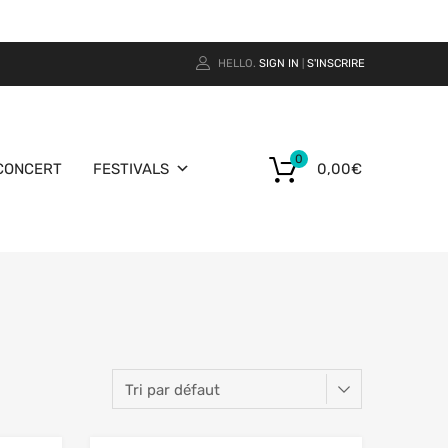
HELLO.
SIGN IN
S'INSCRIRE
|
0
CONCERT
FESTIVALS
0,00
€