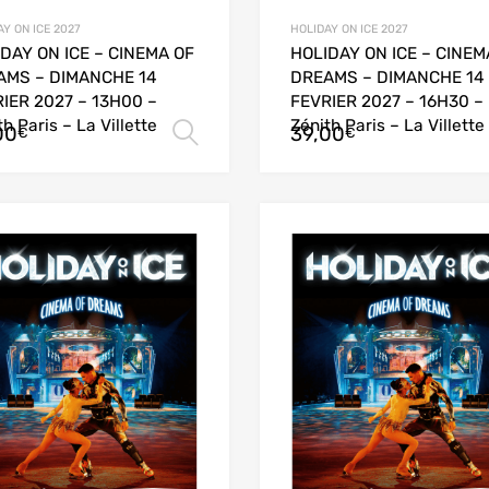
Y ON ICE 2027
HOLIDAY ON ICE 2027
DAY ON ICE – CINEMA OF
HOLIDAY ON ICE – CINEM
AMS – DIMANCHE 14
DREAMS – DIMANCHE 14
IER 2027 – 13H00 –
FEVRIER 2027 – 16H30 –
th Paris – La Villette
Zénith Paris – La Villette
00
39,00
Choix des options
€
€