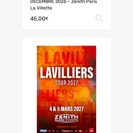
DECEMBRE 2026 – Zénith Paris
La Villette
45,00
Choix de
€