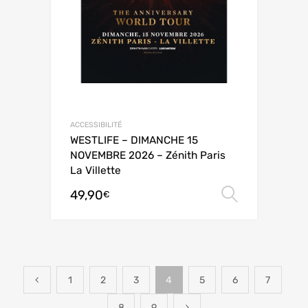
ACCESSIBILITÉ
WESTLIFE – DIMANCHE 15
NOVEMBRE 2026 – Zénith Paris
La Villette
49,90
Choix de
€
1
2
3
4
5
6
7
8
9