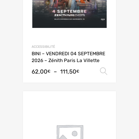
ACCESSIBILITÉ
BINI – VENDREDI 04 SEPTEMBRE
2026 – Zénith Paris La Villette
62,00
–
111,50
Choix de
€
€