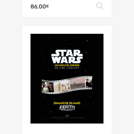
86,00
Choix de
€