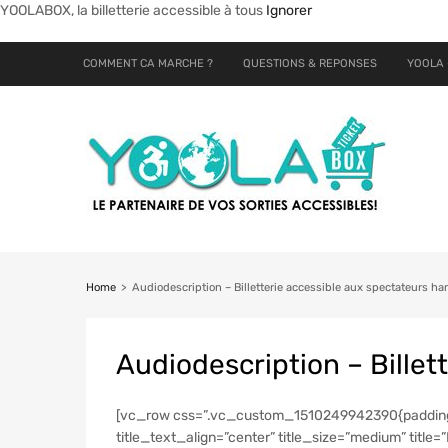
YOOLABOX, la billetterie accessible à tous
Ignorer
COMMENT CA MARCHE ?
QUESTIONS & REPONSES
YOOLA 
Home
>
Audiodescription – Billetterie accessible aux spectateurs h
Audiodescription
– Billet
[vc_row css=”.vc_custom_1510249942390{padding-ri
title_text_align=”center” title_size=”medium” t