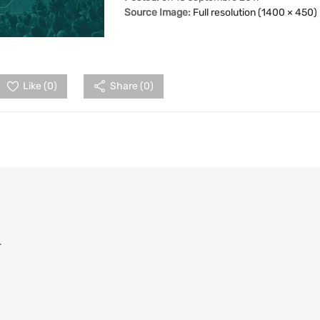
Source Image:
Full resolution (1400 × 450)
Like (
0
)
Share (0)
.