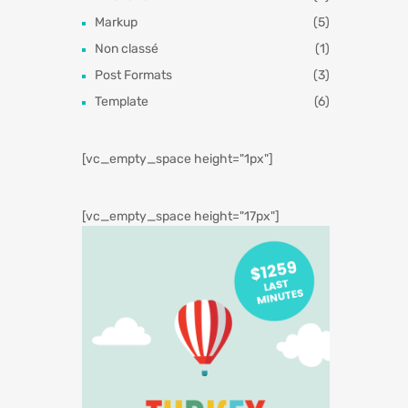
Markup
(5)
Non classé
(1)
Post Formats
(3)
Template
(6)
[vc_empty_space height="1px"]
[vc_empty_space height="17px"]