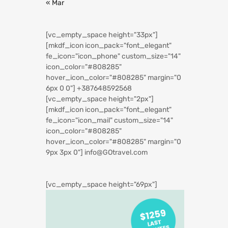
« Mar
[vc_empty_space height="33px"]
[mkdf_icon icon_pack="font_elegant"
fe_icon="icon_phone" custom_size="14"
icon_color="#808285"
hover_icon_color="#808285" margin="0
6px 0 0"]
+387648592568
[vc_empty_space height="2px"]
[mkdf_icon icon_pack="font_elegant"
fe_icon="icon_mail" custom_size="14"
icon_color="#808285"
hover_icon_color="#808285" margin="0
9px 3px 0"]
info@GOtravel.com
[vc_empty_space height="69px"]