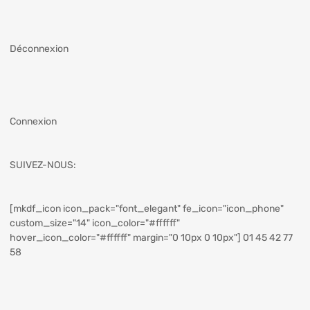
Déconnexion
Connexion
SUIVEZ-NOUS:
[mkdf_icon icon_pack="font_elegant" fe_icon="icon_phone"
custom_size="14" icon_color="#ffffff"
hover_icon_color="#ffffff" margin="0 10px 0 10px"] 01 45 42 77
58