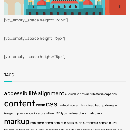
[vc_empty_space height="26px"]
[vc_empty_space height="6px"]
[vc_empty_space height="5px"]
TAGS
accessibilité
alignment
audiodescription
billetterie
captions
content
css
COVID
fauteuil roulant
handicap
haut patronage
image
improvidence
interpretation LSF
lyon
malmarchant
malvoyant
markup
ministère
opéra comique
paris
salon autonomic
sophie cluzel