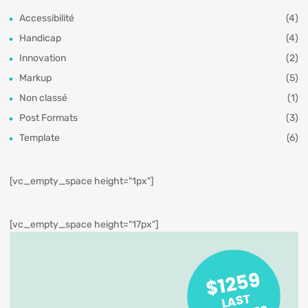
Accessibilité
(4)
Handicap
(4)
Innovation
(2)
Markup
(5)
Non classé
(1)
Post Formats
(3)
Template
(6)
[vc_empty_space height="1px"]
[vc_empty_space height="17px"]