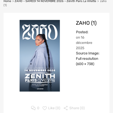
Home
>
ZAHO – SAMEDI 14 NOVEMBRE 2026 – Zénith Paris La Villette
>
zaho
(1)
ZAHO (1)
Posted:
on
16
décembre
2025
Source Image:
Full resolution
(600 × 738)
0
Like (
0
)
Share (0)