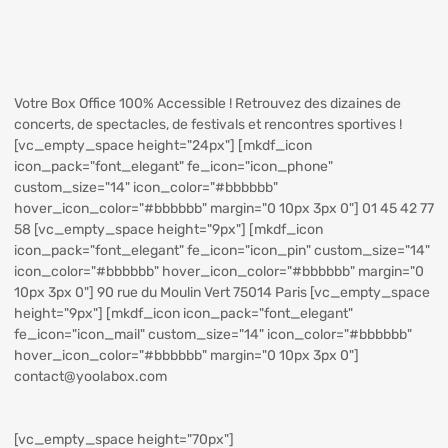
Votre Box Office 100% Accessible ! Retrouvez des dizaines de
concerts, de spectacles, de festivals et rencontres sportives !
[vc_empty_space height="24px"] [mkdf_icon
icon_pack="font_elegant" fe_icon="icon_phone"
custom_size="14" icon_color="#bbbbbb"
hover_icon_color="#bbbbbb" margin="0 10px 3px 0"] 01 45 42 77
58 [vc_empty_space height="9px"] [mkdf_icon
icon_pack="font_elegant" fe_icon="icon_pin" custom_size="14"
icon_color="#bbbbbb" hover_icon_color="#bbbbbb" margin="0
10px 3px 0"] 90 rue du Moulin Vert 75014 Paris [vc_empty_space
height="9px"] [mkdf_icon icon_pack="font_elegant"
fe_icon="icon_mail" custom_size="14" icon_color="#bbbbbb"
hover_icon_color="#bbbbbb" margin="0 10px 3px 0"]
contact@yoolabox.com
[vc_empty_space height="70px"]