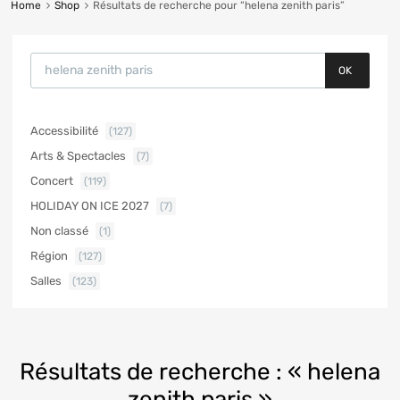
Home
Shop
Résultats de recherche pour “helena zenith paris”
OK
Accessibilité
(127)
Arts & Spectacles
(7)
Concert
(119)
HOLIDAY ON ICE 2027
(7)
Non classé
(1)
Région
(127)
Salles
(123)
Résultats de recherche : « helena
zenith paris »