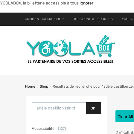
YOOLABOX, la billetterie accessible à tous
Ignorer
COMMENT CA MARCHE ?
QUESTIONS & REPONSES
YOOLA 
Home
Shop
Résultats de recherche pour “adèle castillon zén
OK
Clear All
Accessibilité
(127)
2 résultat