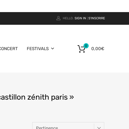
HELLO.
SIGN IN
S'INSCRIRE
|
0
CONCERT
FESTIVALS
0,00
€
astillon zénith paris »