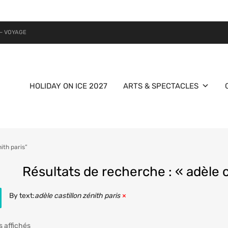
– VOYAGE
HOLIDAY ON ICE 2027
ARTS & SPECTACLES
ith paris”
Résultats de recherche : « adèle c
By text:
adèle castillon zénith paris
s affichés